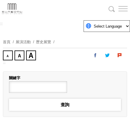
跳
到
主
要
:::
內
容
首頁
展演活動
歷史展覽
區
塊
:::
關鍵字