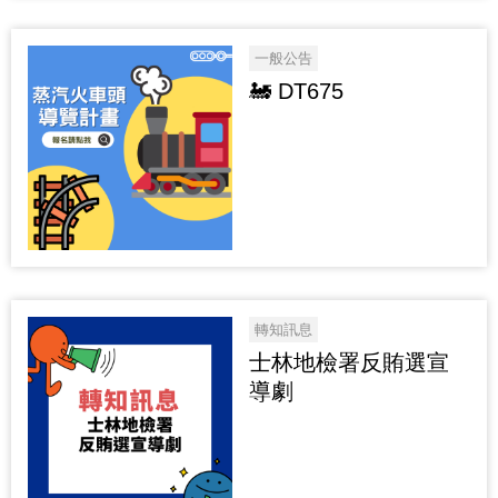
一般公告
🚂 DT675
轉知訊息
士林地檢署反賄選宣
導劇