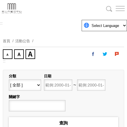
跳
到
主
要
:::
內
容
首頁
活動公告
區
塊
:::
分類
日期
開始日期
~
結束日期
關鍵字