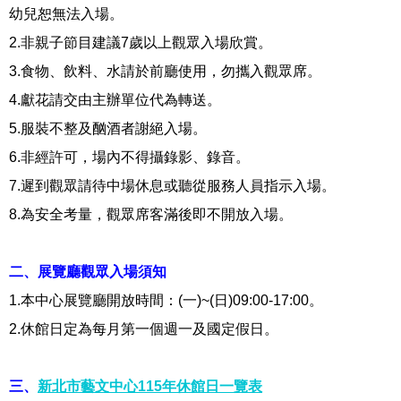
幼兒恕無法入場。
2.
非親子節目建議
7
歲以上觀眾入場欣賞。
3.
食物、飲料、水請於前廳使用，勿攜入觀眾席。
4.
獻花請交由主辦單位代為轉送。
5.
服裝不整及酗酒者謝絕入場。
6.
非經許可，場內不得攝錄影、錄音。
7.
遲到觀眾請待中場休息或聽從服務人員指示入場。
8.
為安全考量，觀眾席客滿後即不開放入場。
二、展覽廳觀眾入場須知
1.
本中心展覽廳開放時間：
(
一
)~(
日
)09:00-17:00
。
2.
休館日定為每月第一個週一及國定假日。
三、
新北市藝文中心115年休館日一覽表