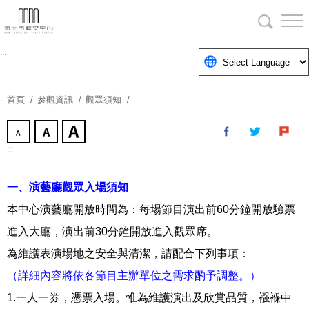
跳
到
主
要
:::
內
容
首頁
參觀資訊
觀眾須知
區
塊
:::
一、演藝廳觀眾入場須知
本中心演藝廳開放時間為：每場節目演出前
60
分鐘開放驗票
進入大廳，演出前
30
分鐘開放進入觀眾席。
為維護表演場地之安全與清潔，請配合下列事項：
（詳細內容將依各節目主辦單位之需求酌予調整。）
1.
一人一券，憑票入場。惟為維護演出及欣賞品質，襁褓中