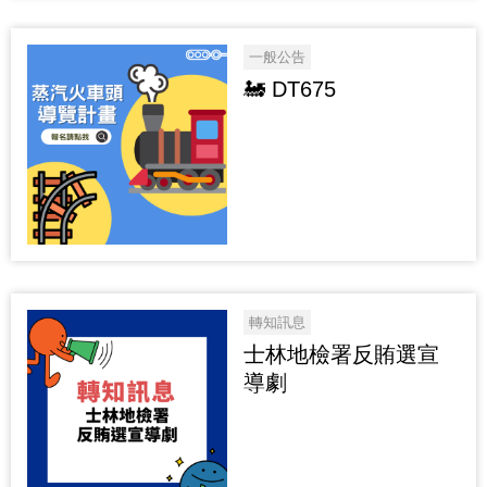
一般公告
🚂 DT675
轉知訊息
士林地檢署反賄選宣
導劇