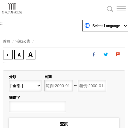
跳
到
主
要
:::
內
容
首頁
活動公告
區
塊
:::
分類
日期
開始日期
~
結束日期
關鍵字