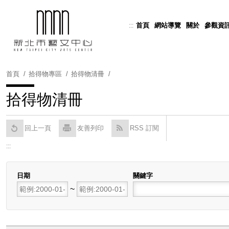
跳
到
首頁
網站導覽
關於
參觀資
:::
Powered by
Translate
主
要
內
容
首頁
拾得物專區
拾得物清冊
區
塊
拾得物清冊
回上一頁
友善列印
RSS 訂閱
:::
日期
關鍵字
開始日期
~
結束日期