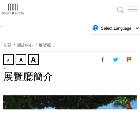
跳
到
主
要
:::
內
容
首頁
關於中心
展覽廳
區
塊
:::
展覽廳簡介