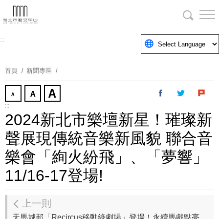
跳
到
主
要
:::
內
容
首頁
新聞專區
區
塊
:::
2024新北市樂壇新星！璀璨新
聲展現傳統音樂新風貌 聯合音
樂會「絢火紛飛」、「夢響」
11/16-17登場!
上一則
天馬城邦「Recircus移動綠劇場」登場！永續馬戲點亮新北兒藝節