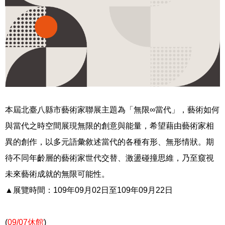
本屆北臺八縣市藝術家聯展主題為「無限∞當代」，藝術如何
與當代之時空間展現無限的創意與能量，希望藉由藝術家相
異的創作，以多元語彙敘述當代的各種有形、無形情狀。期
待不同年齡層的藝術家世代交替、激盪碰撞思維，乃至窺視
未來藝術成就的無限可能性。
▲展覽時間：
109
年
09
月
02
日至
109
年
09
月
22
日
(
09/07
休館
)