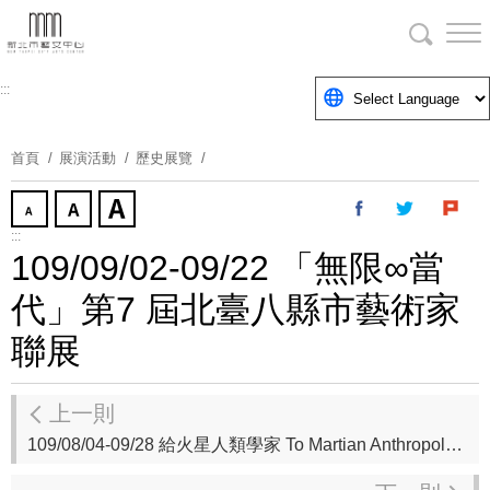
跳
到
主
要
:::
內
容
首頁
展演活動
歷史展覽
區
塊
:::
109/09/02-09/22 「無限∞當
代」第7 屆北臺八縣市藝術家
聯展
上一則
109/08/04-09/28 給火星人類學家 To Martian Anthropologists