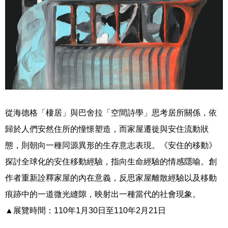
從海德格「棲居」與巴舍拉「空間詩學」思考居所關係，依
歸於人們安然住所的憧憬塑造，而家屋遷徙與安住流動狀
態，則朝向一種同源異形的生存意志表現。《安住的移動》
探討全球化的安住移動經驗，指向生命經驗的情感隱喻。創
作者重新詮釋家屋的內在意義，反思家屋離散經驗以及移動
痕跡中的一道微光縫隙，映射出一種當代的社會現象。
▲展覽時間：
110
年
1
月
30
日至
110
年
2
月
21
日