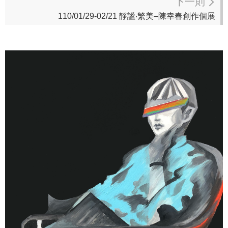
下一則
110/01/29-02/21 靜謐‧繁美–陳幸春創作個展