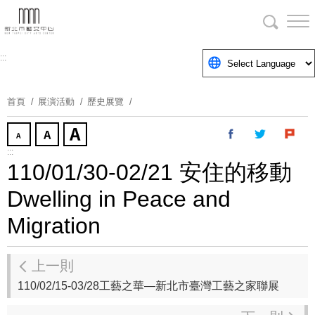
跳
到
主
要
:::
內
容
首頁
展演活動
歷史展覽
區
塊
:::
110/01/30-02/21 安住的移動
Dwelling in Peace and
Migration
上一則
110/02/15-03/28工藝之華—新北市臺灣工藝之家聯展