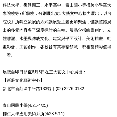
科技大學、復興商工、永平高中、泰山國小等橫跨小學至大
專院校等
7
所學校，分別展出於
3
大藝文中心接力展出，以各
院校系所獨立策展的方式讓展覽主題更加聚焦，也讓整體展
出的多元內容多了深度探討的主軸。展品含括繪畫創作、立
體雕塑、水墨與傳統文化、建築與平面設計、美術插畫、動
畫影像、工藝創作，各校皆有其專精領域，都相當精彩值得
一看。
展覽自即日起至
6
月
5
日在三大藝文中心展出：
【新莊文化藝術中心】
新北市新莊區中平路
133
號｜
(02) 2276-0182
泰山國民小學
(4/21-4/25)
輔仁大學應用美術系所
(4/28-5/11)