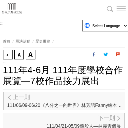
跳
到
主
要
:::
內
容
首頁
展演活動
歷史展覽
區
塊
:::
111年4-6月 111年度學校合作
展覽—7校作品接力展出
上一則
111/06/09-06/20《八分之一的世界》林芳語Fanny繪本系列巡迴畫展
下一則
111/04/21-05/09藝般人—林麗雲個展