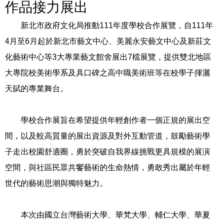
作品接力展出
新北市政府文化局推動
111
年度學校合作展覽，自
111
年
4
月至
6
月起於新北市藝文中心、美麗永安藝文中心及新莊文
化藝術中心等
3
大專業藝文館舍展出
7
檔展覽，提供雙北地區
大專院校美術學系及具口碑之高中職美術班等在校學子揮灑
天賦的專業舞台。
學校合作展旨在希望提供年輕創作者一個正規的展出空
間，以及較高質量的展出資源及對外互動管道，鼓勵藝術學
子走出校園舒適圈，勇於突破自我界線挑戰更具規模的展演
空間，與社區民眾共饗藝術的生命熱情，勇敢秀出屬於年輕
世代的藝術思潮與獨特魅力。
本次由國立台灣藝術大學、華梵大學、輔仁大學、華夏