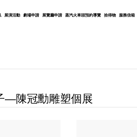
訊
展演活動
劇場申請
展覽廳申請
蒸汽火車頭預約導覽
拾得物
服務信箱
動．種子—陳冠勳雕塑個展