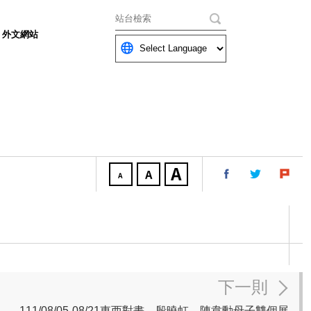
關鍵字
外文網站
下一則
111/08/05-08/21東西對畫—殷曉虹．陳韋勳母子雙個展