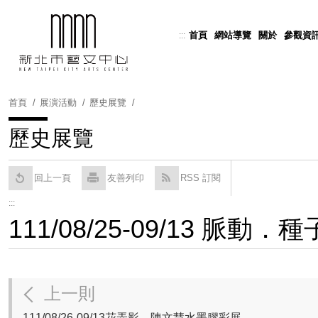
跳
到
首頁
網站導覽
關於
參觀資
:::
Powered by
Translate
主
要
內
容
首頁
展演活動
歷史展覽
區
塊
歷史展覽
回上一頁
友善列印
RSS 訂閱
:::
111/08/25-09/13 脈
上一則
111/08/26-09/13花弄影—陳文慧水墨膠彩展