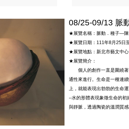
08/25-09/
★展覽名稱：脈動．種子
—
陳
★展覽日期：
111
年
8
月
25
日
★展覽地點：新北市藝文中心
★展覽簡介：
個人的創作一直是圍繞著
通性來進行。生命是一種連續
上，就能表現出勃勃的生命運
--
水的形體表現象徵生命的初
與靜脈，透過陶瓷的溫潤質感