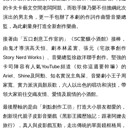
的卡夫卡藝文空間老闆阿凱，而歌手陳乃榮不但擔綱此次
演出的男主角，更一手包辦了本劇的作詞作曲暨音樂總
監，為此劇量身打造全新創作樂曲。
接著由「五口創意工作室的」《
SC
驚釀小酒館》接棒，
由鬼才導演高
天
恒
、劇本林孟寰、張元（宅故事創作
Story Nerd Works
）、音樂總監徐啟洋聯手創作。堅強的
卡司陣容有人氣
YouTube
頻道《欸你這週要幹嘛》的
Ariel
、
Shine
及阿勳、知名實況主鳥屎、音樂劇小王子周
家寬、實力派演員顏辰歡，六人以出色的唱功和演技，帶
領大家前往交織友情、愛情及親情的小酒館。
最後壓軸的是由「刺點創作工坊」打造大小朋友都愛的，
創新現代親子皮影音樂戲《黑影王國歷險記：跟著阿嬤去
旅行》，真人與皮影戲互動，走出傳統的單面鏡框格局，