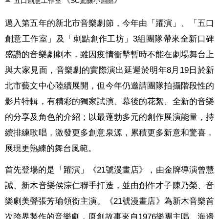
五口創意工作室 《SC驚釀小酒館》
邁入第五年的新北市音樂劇節，今年由「躍演」、「五口
創意工作室」及「刺點創作工坊」
3
組團隊帶來全新口碑
盛讚的音樂劇劇本，雖因疫情衝擊暫時不能在劇場舞台上
與大家見面
，
音樂劇的實際演出延遲於明年
8
月
19
日於新
北市藝文中心陸續展開，但今年仍邀請團隊拍攝階段性的
影片特輯，有精彩的獨家試演、幕後的花絮、全新的音樂
的分享及角色的介紹；以最蓬勃多元的創作展演能量，持
續排練歌唱，激發更多創意泉源，累積更多新意和驚喜，
展現更熟練的舞台風範。
首先登場的是「躍演」《
21
號漫畫店》，由金牌導演曾慧
誠、新木音樂侯淙仁聯手打造，並由創作才子陳乃榮、音
樂劇美聲張芳瑜領銜主演。《
21
號漫畫店》為新木音樂首
次跨界製作的音樂劇，原創故事來自
1976
樂團主唱、海邊