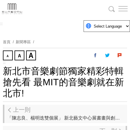
跳
到
主
要
:::
內
容
首頁
新聞專區
區
塊
:::
新北市音樂劇節獨家精彩特輯
搶先看 最MIT的音樂劇就在新
北市!
上一則
「陳志良、楊明迭雙個展」 新北藝文中心展書畫與創新半導體冷光科技版畫