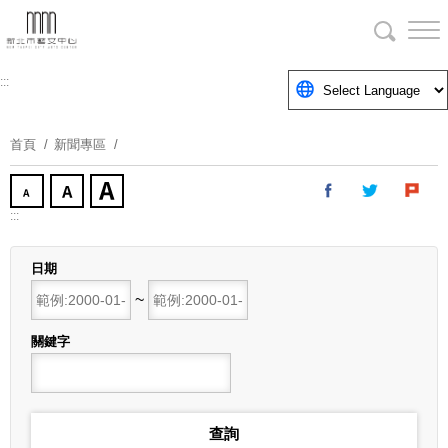
跳
到
主
要
:::
內
容
首頁
新聞專區
區
塊
:::
日期
開始日期
~
結束日期
關鍵字